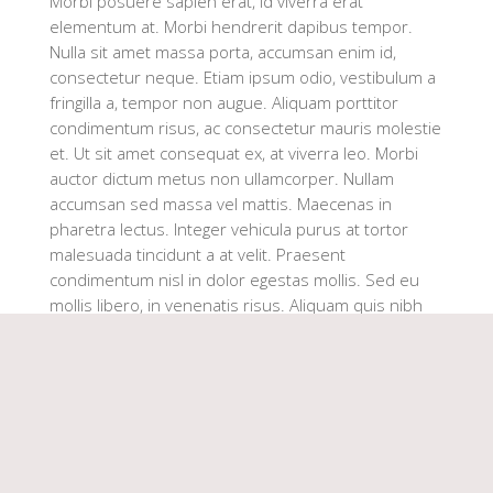
Morbi posuere sapien erat, id viverra erat
elementum at. Morbi hendrerit dapibus tempor.
Nulla sit amet massa porta, accumsan enim id,
consectetur neque. Etiam ipsum odio, vestibulum a
fringilla a, tempor non augue. Aliquam porttitor
condimentum risus, ac consectetur mauris molestie
et. Ut sit amet consequat ex, at viverra leo. Morbi
auctor dictum metus non ullamcorper. Nullam
accumsan sed massa vel mattis. Maecenas in
pharetra lectus. Integer vehicula purus at tortor
malesuada tincidunt a at velit. Praesent
condimentum nisl in dolor egestas mollis. Sed eu
mollis libero, in venenatis risus. Aliquam quis nibh
magna.